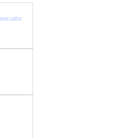
та сайта »
ание сайта