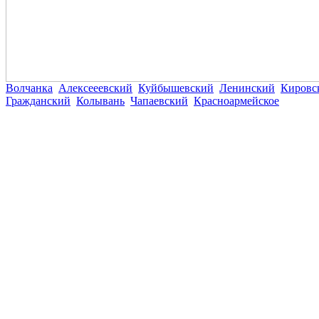
Волчанка
Алексееевский
Куйбышевский
Ленинский
Кировс
Гражданский
Колывань
Чапаевский
Красноармейское