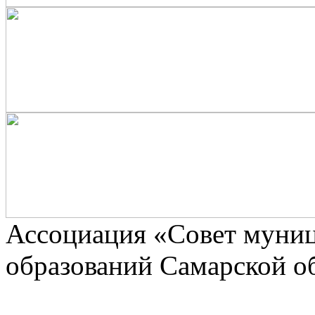
Ассоциaция «Совет муни
образований Самарской о