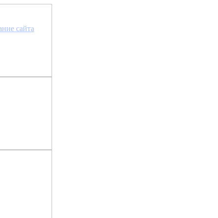
та сайта »
ание сайта