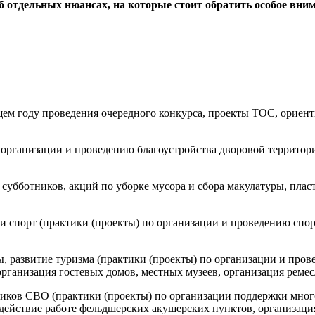
об отдельных нюансах, на которые стоит обратить особое вни
ем году проведения очередного конкурса, проекты ТОС, ориент
о организации и проведению благоустройства дворовой территори
субботников, акций по уборке мусора и сбора макулатуры, пласт
а и спорт (практики (проекты) по организации и проведению сп
, развитие туризма (практики (проекты) по организации и про
рганизация гостевых домов, местных музеев, организация ремес
стников СВО (практики (проекты) по организации поддержки мн
одействие работе фельдшерских акушерских пунктов, организац