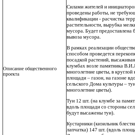
Силами жителей и инициаторов
проведены работы, не требую
квалификации - расчистка тер
растительности, вырубка мелк
мусора. Будет предоставлена 
вывоза мусора.
В рамках реализации обществ
способом проведется перекоп
посадкой растений, высаживан
клумбах возле памятника В.И.
Описание общественного
многолетние цветы, в круглой
проекта
площади – газон, на газоне в
сельского Дома культуры – туи
многолетние цветы).
Туи 12 шт. (на клумбе за памя
вдоль площади со стороны сел
будут высажены туи).
Кустарники (кизильник блестя
лапчатка) 147 шт. (вдоль площ