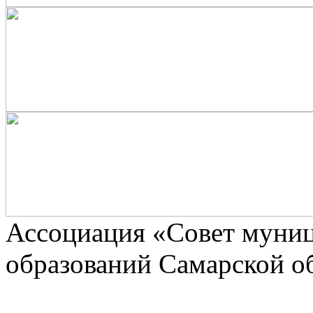
Ассоциaция «Совет муни
образований Самарской о