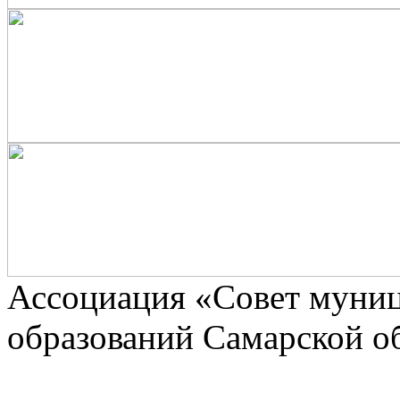
Ассоциaция «Совет муни
образований Самарской о