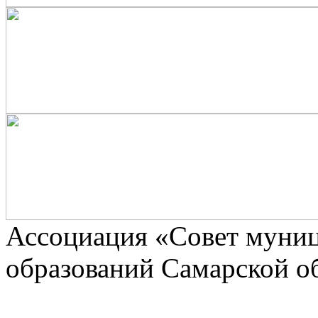
Ассоциaция «Совет муни
образований Самарской о