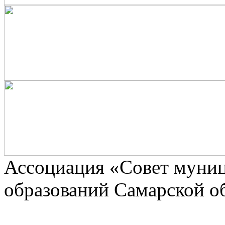
Ассоциaция «Совет муни
образований Самарской о