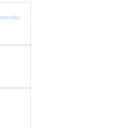
та сайта »
ание сайта