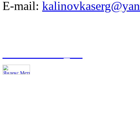
E-mail:
kalinovkaserg@yan
t.me/asmoso_63