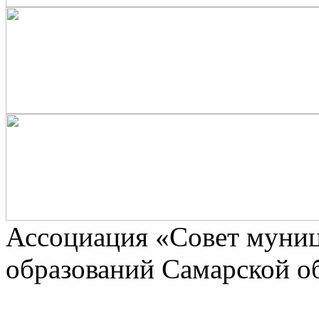
Ассоциaция «Совет муни
образований Самарской о