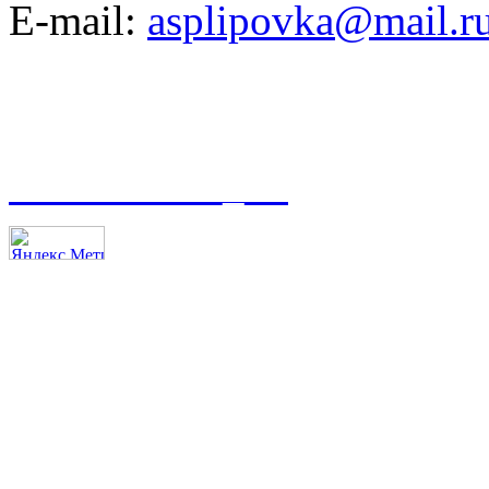
E-mail:
asplipovka@mail.r
t.me/asmoso_63