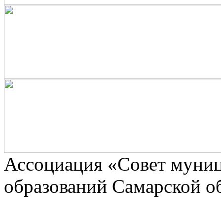
Ассоциaция «Совет муни
образований Самарской о