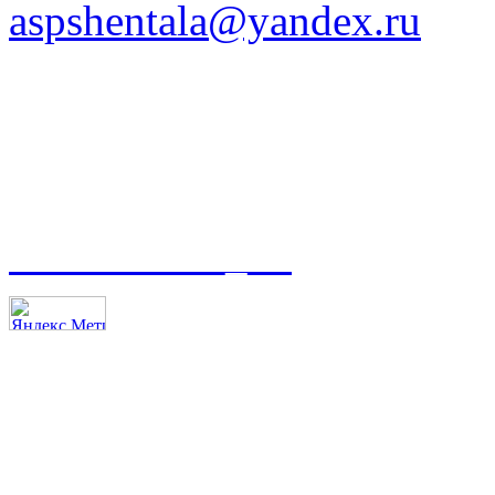
aspshentala@yandex.ru
t.me/asmoso_63