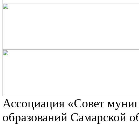
Ассоциaция «Совет муни
образований Самарской о