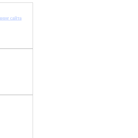
та сайта »
ание сайта