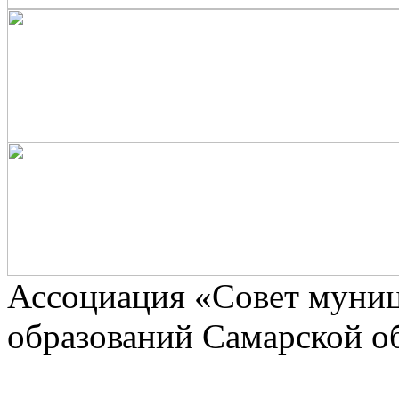
Ассоциaция «Совет муни
образований Самарской о