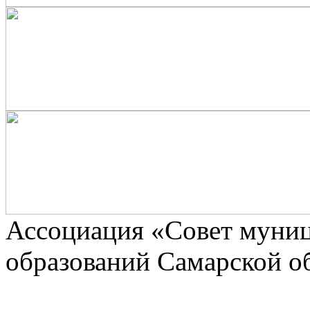
Ассоциaция «Совет муни
образований Самарской о