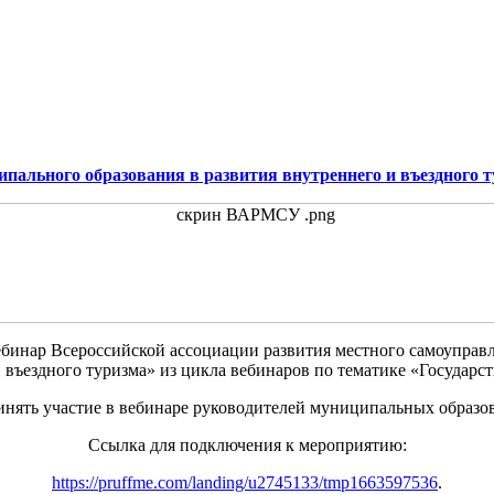
ального образования в развития внутреннего и въездного ту
ебинар
Всероссийской ассоциации развития местного самоуправ
и въездного туризма» из цикла вебинаров по тематике «Государ
ять участие в вебинаре руководителей муниципальных образов
Ссылка для подключения к мероприятию:
https://pruffme.com/landing/u2745133/tmp1663597536
.