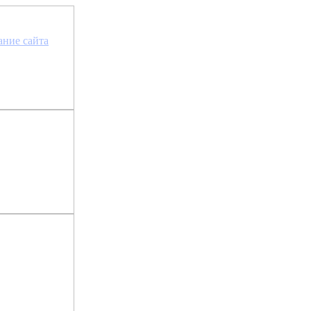
та сайта »
ание сайта